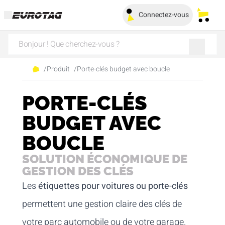
Connectez-vous
Mes pa
/
Produit
/
Porte-clés budget avec boucle
PORTE-CLÉS
BUDGET AVEC
BOUCLE
SOLUTION ÉCONOMIQUE DE
GESTION DES CLÉS
Les
étiquettes pour voitures ou porte-clés
permettent une gestion claire des clés de
votre parc automobile ou de votre garage.