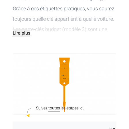
Grâce à ces étiquettes pratiques, vous saurez
toujours quelle clé appartient à quelle voiture.
Les porte-clés budget (modèle 3) sont une
Lire plus
option économique. Ils sont conçus pour ceux
qui recherchent une
solution pratique et
abordable
. Comme nos
porte-clés avec
boucle (modèle 1)
, les étiquettes pour voiture
sont dotées d'un système de verrouillage
intégré sous forme de boucle et sont
fabriquées en Polyart (0,29 mm) pour une
Suivez
toutes
les étapes ici.
utilisation à long terme. Mesurant 150 x 27
mm, elles sont légèrement plus longues et