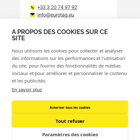
+33 3 20 74 97 92
info@eurotag.eu
À PROPOS DES COOKIES SUR CE
Facebook
LinkedIn
SITE
Nous utilisons les cookies pour collecter et analyser
des informations sur les performances et l'utilisation
du site, pour fournir des fonctionnalités de médias
sociaux et pour améliorer et personnaliser le contenu
et les publicités.
© 2026 Eurotag
En savoir plus
Politique de confidentialité
Politique de cookies
Autoriser tous les cookies
Politique de remboursement
Tout refuser
Conditions générales
Paramètres des cookies