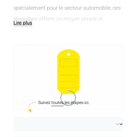
spécialement pour le secteur automobile, ces
étiquettes offrent un moyen simple et
Lire plus
pratique d'identifier, d'organiser et de suivre
les véhicules. Grâce à l'anneau de fixation
facile à utiliser, vous pouvez rapidement doter
chaque clé de voiture de sa propre étiquette.
Nos
porte-clés avec anneau
(modèle 2) ont
une longue durée de vie, un délai de livraison
rapide et sont disponibles en différentes
Suivez
toutes
les étapes ici.
couleurs pour vous aider à classer vos
véhicules.
Avec les
porte-clés de voiture non imprimés
,