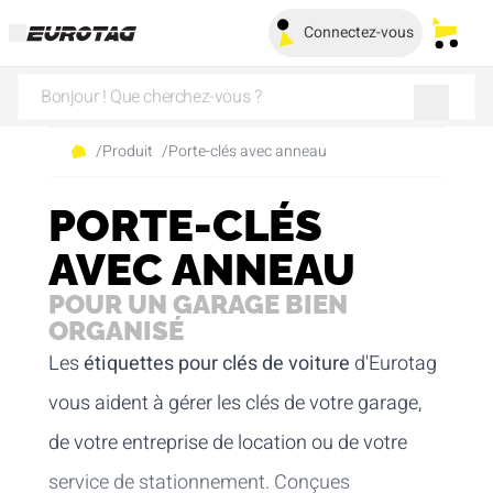
Connectez-vous
Mes pa
/
Produit
/
Porte-clés avec anneau
PORTE-CLÉS
AVEC ANNEAU
POUR UN GARAGE BIEN
ORGANISÉ
Les
étiquettes pour clés de voiture
d'Eurotag
vous aident à gérer les clés de votre garage,
de votre entreprise de location ou de votre
service de stationnement. Conçues