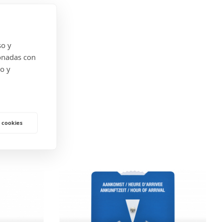
so y
onadas con
do y
 cookies
A TI?