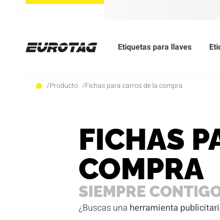
Etiquetas para llaves
Eti
/
Producto
/
Fichas para carros de la compra
FICHAS P
COMPRA
SIEMPRE CONTIG
¿Buscas una
herramienta publicitari