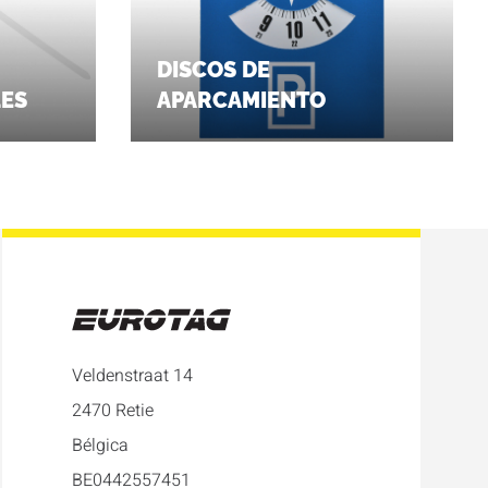
DISCOS DE
LES
APARCAMIENTO
Veldenstraat 14
2470 Retie
Bélgica
BE0442557451