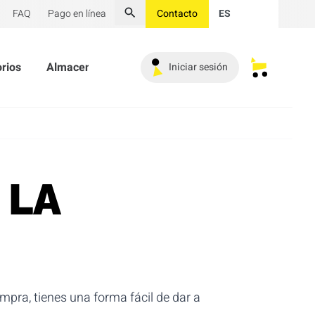
FAQ
Pago en línea
Contacto
ES
Buscar
rios
Almacenamiento de llaves
Iniciar sesión
Mis carrit
 LA
mpra, tienes una forma fácil de dar a