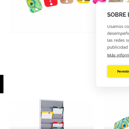
SOBRE 
Usamos coo
desempeño 
las redes 
publicidad 
Más infor
¿TAM
Permitir