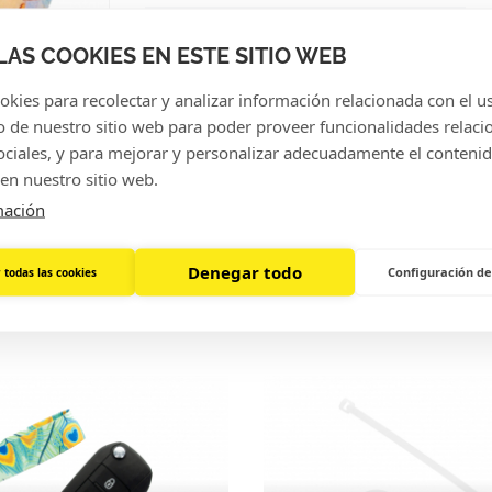
LAS COOKIES EN ESTE SITIO WEB
kies para recolectar y analizar información relacionada con el u
de nuestro sitio web para poder proveer funcionalidades relaci
sociales, y para mejorar y personalizar adecuadamente el conteni
en nuestro sitio web.
mación
Denegar todo
Configuración de
BIÉN INTERESANTE PAR
 todas las cookies