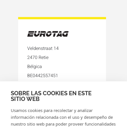
Veldenstraat 14
2470 Retie
Bélgica
BE0442557451
+32 14 96 09 04
SOBRE LAS COOKIES EN ESTE
info@eurotag.eu
SITIO WEB
Facebook
LinkedIn
Usamos cookies para recolectar y analizar
información relacionada con el uso y desempeño de
nuestro sitio web para poder proveer funcionalidades