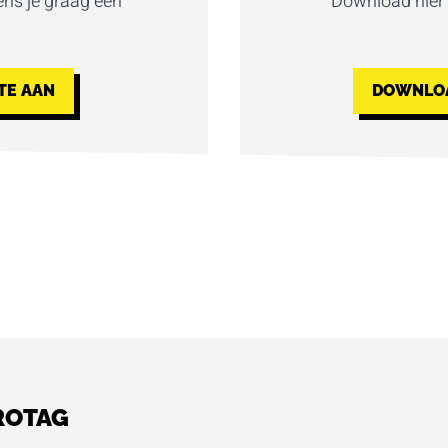
ns je graag een
Download hier
TE AAN
DOWNLOA
ROTAG