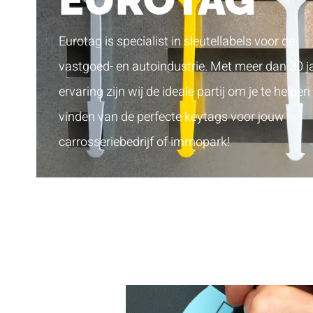
EUROTAG
Eurotag is specialist in sleutellabels voor de
vastgoed- en autoindustrie. Met meer dan 30 j
ervaring zijn wij de ideale partij om je te helpen 
vinden van de perfecte keytags voor jouw
carrosseriebedrijf of immopark!