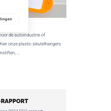
llingen
oor de autoindustrie of
ier onze plastic sleutelhangers
tiften, ...
-RAPPORT