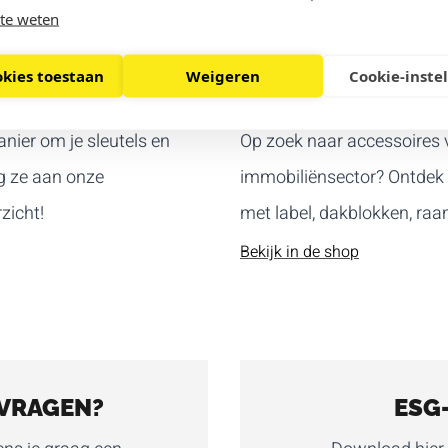
te weten
okies toestaan
Weigeren
Cookie-inste
ACCESSOIRES
anier om je sleutels en
Op zoek naar accessoires v
g ze aan onze
immobiliënsector? Ontdek h
zicht!
met label, dakblokken, raams
Bekijk in de shop
VRAGEN?
ESG