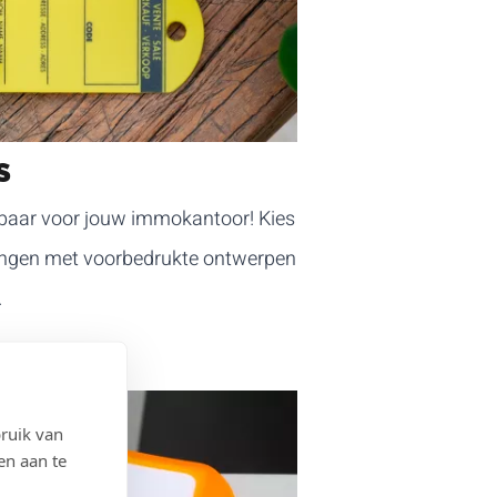
S
baar voor jouw immokantoor! Kies
itingen met voorbedrukte ontwerpen
.
ruik van
en aan te