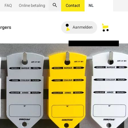
FAQ
Online betaling
Contact
NL
Zoeken
ergers
Aanmelden
Mijn opges