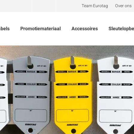
Team Eurotag
Over ons
abels
Promotiemateriaal
Accessoires
Sleutelopb