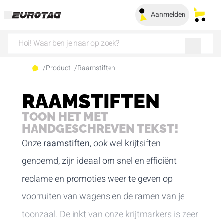
Aanmelden
Mijn 
/
Product
/
Raamstiften
RAAMSTIFTEN
TOON HET MET
HANDGESCHREVEN TEKST!
Onze
raamstiften
, ook wel krijtsiften
genoemd, zijn ideaal om snel en efficiënt
reclame en promoties weer te geven op
voorruiten van wagens en de ramen van je
toonzaal. De inkt van onze krijtmarkers is zeer