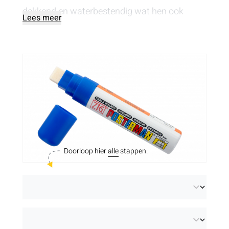
dekkend en waterbestendig wat hen ook
Lees meer
geschikt maakt voor buitengebruik.
Doorloop hier
alle
stappen.