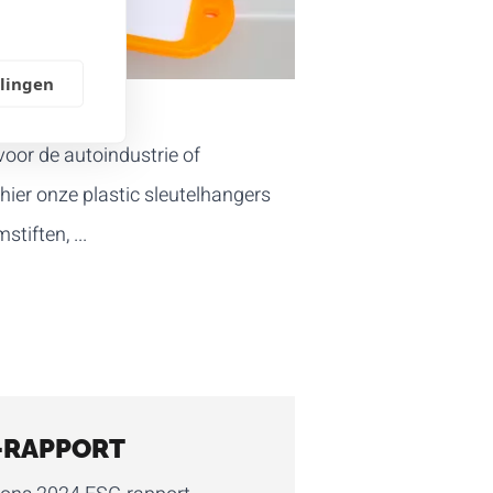
llingen
oor de autoindustrie of
ier onze plastic sleutelhangers
tiften, ...
-RAPPORT