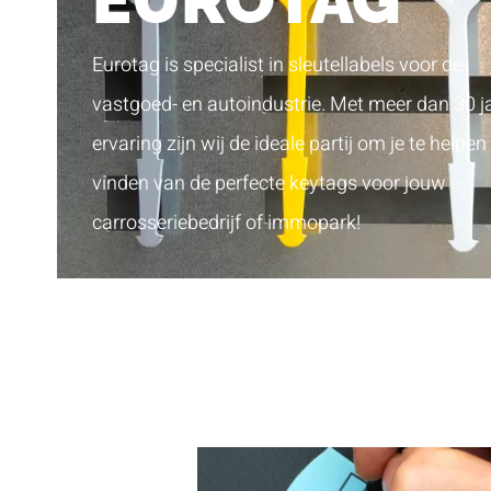
EUROTAG
Eurotag is specialist in sleutellabels voor de
vastgoed- en autoindustrie. Met meer dan 30 j
ervaring zijn wij de ideale partij om je te helpen 
vinden van de perfecte keytags voor jouw
carrosseriebedrijf of immopark!