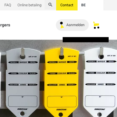
FAQ
Online betaling
Contact
BE
Zoeken
ergers
Aanmelden
Mijn opges