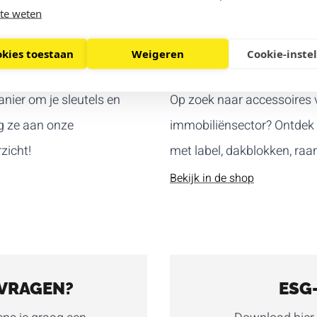
te weten
okies toestaan
Weigeren
Cookie-inste
ACCESSOIRES
anier om je sleutels en
Op zoek naar accessoires v
g ze aan onze
immobiliënsector? Ontdek h
zicht!
met label, dakblokken, raams
Bekijk in de shop
VRAGEN?
ESG