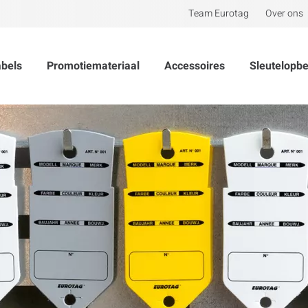
Team Eurotag
Over ons
abels
Promotiemateriaal
Accessoires
Sleutelopb