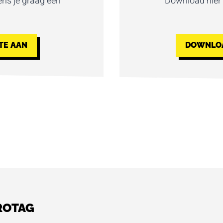
ns je graag een
Download hier
TE AAN
DOWNLOA
ROTAG