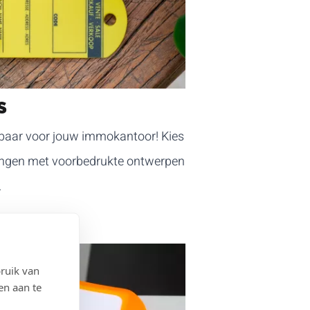
S
baar voor jouw immokantoor! Kies
itingen met voorbedrukte ontwerpen
.
ruik van
en aan te