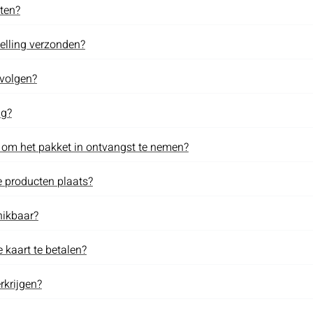
ten?
telling verzonden?
 volgen?
ng?
n om het pakket in ontvangst te nemen?
e producten plaats?
hikbaar?
e kaart te betalen?
rkrijgen?