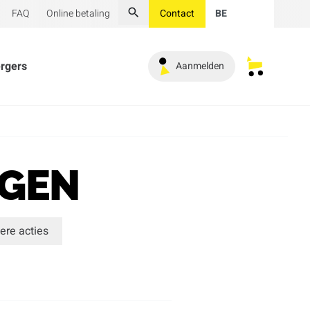
FAQ
Online betaling
Contact
BE
Zoeken
ergers
Aanmelden
Mijn opges
AGEN
ere acties