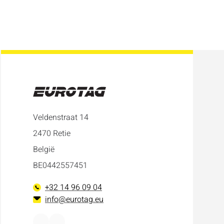
Veldenstraat 14
2470 Retie
België
BE0442557451
+32 14 96 09 04
info@eurotag.eu