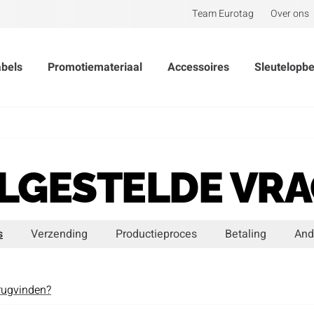
Team Eurotag
Over ons
abels
Promotiemateriaal
Accessoires
Sleutelopb
LGESTELDE VR
s
Verzending
Productieproces
Betaling
And
rugvinden?