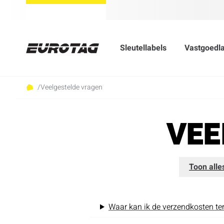
Sleutellabels
Vastgoedl
/
Veelgestelde vragen
VEE
Toon alle
Waar kan ik de verzendkosten te