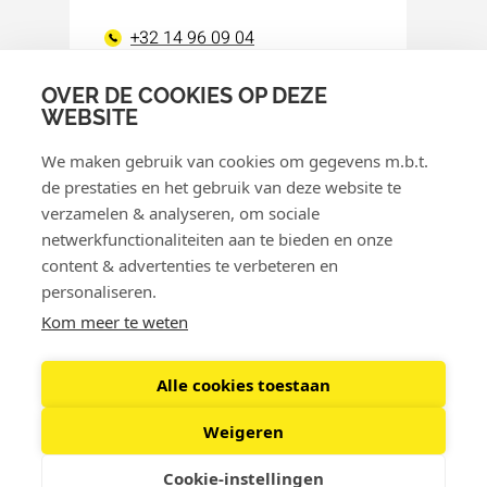
+32 14 96 09 04
info@eurotag.eu
OVER DE COOKIES OP DEZE
WEBSITE
Facebook
LinkedIn
We maken gebruik van cookies om gegevens m.b.t.
de prestaties en het gebruik van deze website te
verzamelen & analyseren, om sociale
netwerkfunctionaliteiten aan te bieden en onze
content & advertenties te verbeteren en
personaliseren.
© 2026 Eurotag
Kom meer te weten
Privacybeleid
Cookiebeleid
Alle cookies toestaan
Retourbeleid
Weigeren
Algemene voorwaarden
Cookie-instellingen