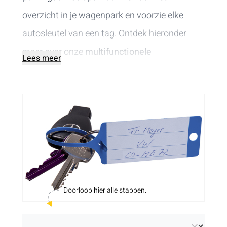
overzicht in je wagenpark en voorzie elke
autosleutel van een tag. Ontdek hieronder
meer over onze
multifunctionele
Lees meer
sleutellabels
.
Doorloop hier
alle
stappen.