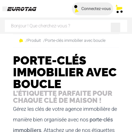
Connectez-vous
Mes pa
/
Produit
/
Porte-clés immobilier avec boucle
PORTE-CLÉS
IMMOBILIER AVEC
BOUCLE
L'ÉTIQUETTE PARFAITE POUR
CHAQUE CLÉ DE MAISON !
Gérez les clés de votre agence immobilière de
manière bien organisée avec nos
porte-clés
immobiliers
. Attachez une de nos étiquettes