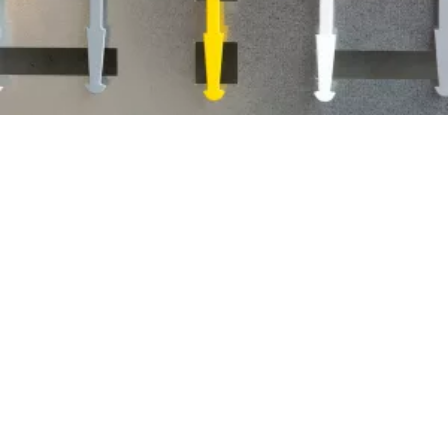
EUROTAG
Eurotag est le spécialiste des porte-clés pour les
secteurs de l'immobilier et de l'automobile. Avec
plus de 30 ans d'expérience, nous sommes
l'entreprise idéale pour vous aider à trouver les
porte-clés parfaits pour votre atelier de
carrosserie ou agence immobilière !