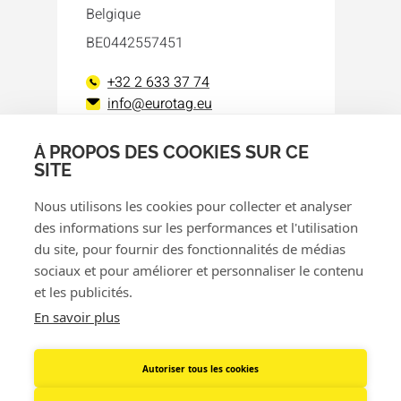
Belgique
BE0442557451
+32 2 633 37 74
info@eurotag.eu
À PROPOS DES COOKIES SUR CE
Facebook
LinkedIn
SITE
Nous utilisons les cookies pour collecter et analyser
des informations sur les performances et l'utilisation
du site, pour fournir des fonctionnalités de médias
sociaux et pour améliorer et personnaliser le contenu
et les publicités.
© 2026 Eurotag
En savoir plus
Politique de confidentialité
Politique de cookies
Autoriser tous les cookies
Politique de remboursement