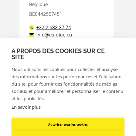
Belgique
BE0442557451
+32 2 633 37 74
info@eurotag.eu
À PROPOS DES COOKIES SUR CE
Facebook
LinkedIn
SITE
Nous utilisons les cookies pour collecter et analyser
des informations sur les performances et l'utilisation
du site, pour fournir des fonctionnalités de médias
sociaux et pour améliorer et personnaliser le contenu
et les publicités.
© 2026 Eurotag
En savoir plus
Politique de confidentialité
Politique de cookies
Autoriser tous les cookies
Politique de remboursement