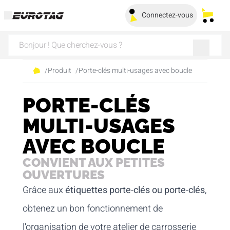
Connectez-vous
Mes pa
/
Produit
/
Porte-clés multi-usages avec boucle
PORTE-CLÉS
MULTI-USAGES
AVEC BOUCLE
CONVIENT AUX PETITES
OUVERTURES
Grâce aux
étiquettes porte-clés ou porte-clés
,
obtenez un bon fonctionnement de
l'organisation de votre atelier de carrosserie