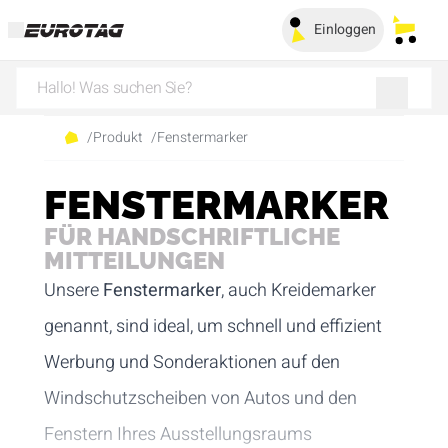
Einloggen
Meine
/
Produkt
/
Fenstermarker
FENSTERMARKER
FÜR HANDSCHRIFTLICHE
MITTEILUNGEN
Unsere
Fenstermarker
, auch Kreidemarker
genannt, sind ideal, um schnell und effizient
Werbung und Sonderaktionen auf den
Windschutzscheiben von Autos und den
Fenstern Ihres Ausstellungsraums